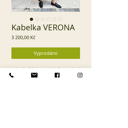
Kabelka VERONA
Cena
3 200,00 Kč
Vyprodáno
Kožená velká shopper kabelka z kvalitní
silné strukturované italské kůže. Ideální
na běžné každodenní nošení. Uvnitř
všitý pásek na zavěšení klíčů, zapínání
na druk. Rozměry kabelky: šířka 40 cm,
výška 40 cm, popruhy na rameno
dlouhé 66 cm.
Barva nádherná červeno-oranžová,