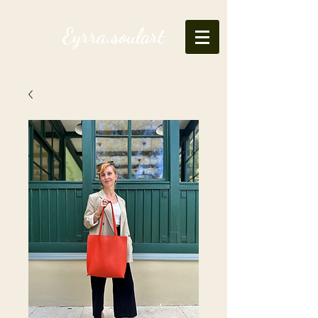
Eyrra.soulart