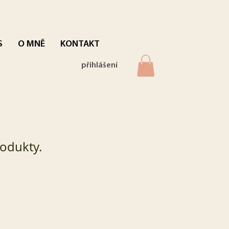
S
O MNĚ
KONTAKT
přihlášení
odukty.