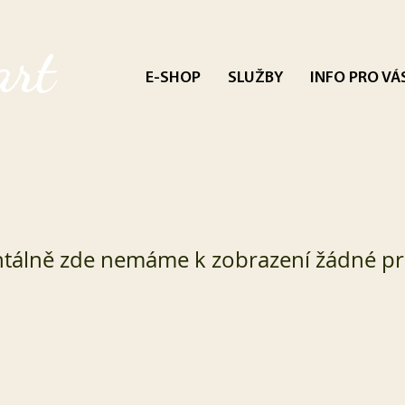
art
E-SHOP
SLUŽBY
INFO PRO VÁ
álně zde nemáme k zobrazení žádné pr