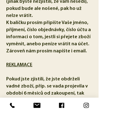
(jinak byste nezjistili, že vám nesedí),
pokud bude ale nošené, pak ho už
nelze vrátit.
K balíčku prosím připište Vaše jméno,
příjmení, číslo objednávky, číslo účtu a
informaci o tom, jestli si přejete zboží
vyměnit, anebo peníze vrátit na účet.
Zároveň nám prosím napište i email.
REKLAMACE
Pokud jste zjistili, že jste obdrželi
vadné zboží, příp. se vada projevila v
období 6 měsíců od zakoupení, tak
nám prosím vadné zboží pošlete na
níže uvedenou adresu Zásilkovny:
https://www.zasilkovna.cz/pobocky/br
no-veveri-kotlarska-1
Petra Oťahelová
tel.
773157083