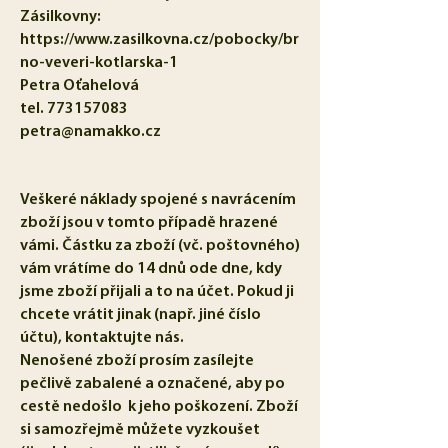
Zásilkovny:
https://www.zasilkovna.cz/pobocky/br
no-veveri-kotlarska-1
Petra Oťahelová
tel.
773157083
petra@namakko.cz
Veškeré náklady spojené s navrácením
zboží jsou v tomto případě hrazené
vámi. Částku za zboží (vč. poštovného)
vám vrátíme do 14 dnů ode dne, kdy
jsme zboží přijali a to na účet. Pokud ji
chcete vrátit jinak (např. jiné číslo
účtu), kontaktujte nás.
Nenošené zboží prosím zasílejte
pečlivě zabalené a označené, aby po
cestě nedošlo k jeho poškození. Zboží
si samozřejmě můžete vyzkoušet