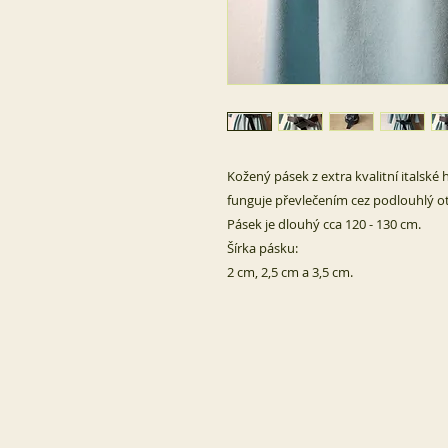
Kožený pásek z extra kvalitní italské
funguje převlečením cez podlouhlý 
Pásek je dlouhý cca 120 - 130 cm.
Šírka pásku:
2 cm, 2,5 cm a 3,5 cm.