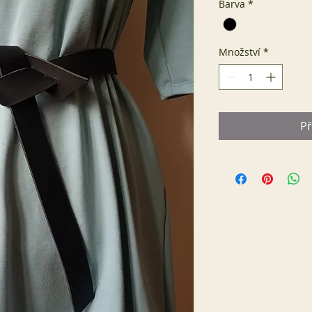
Barva
*
Množství
*
Př