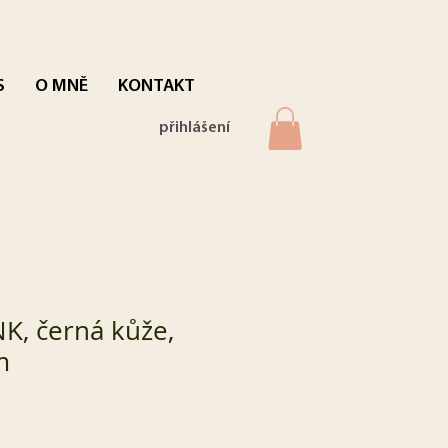
S
O MNĚ
KONTAKT
přihlášení
, černá kůže,
m